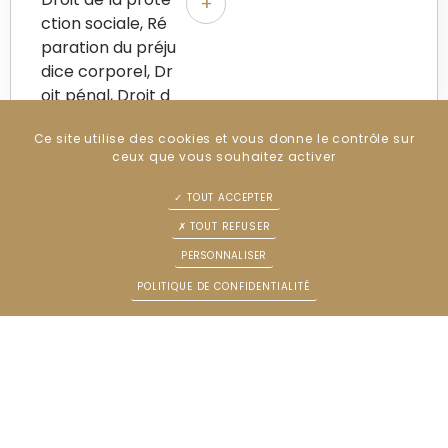
+
ction sociale, Ré
paration du préju
dice corporel, Dr
oit pénal, Droit d
u travail
Ce site utilise des cookies et vous donne le contrôle sur
ceux que vous souhaitez activer
TOUT ACCEPTER
TOUT REFUSER
PERSONNALISER
POLITIQUE DE CONFIDENTIALITÉ
DELIERE-PIETRZAK Emilie
Serment du 14/1
2/2015
Email : emilie.deliere@yahoo.fr
Tél : +3395489284
3