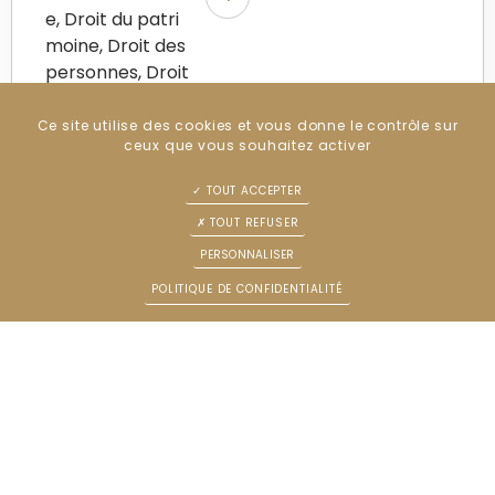
e, Droit du patri
moine, Droit des
personnes, Droit
du travail, Droit p
énal
Ce site utilise des cookies et vous donne le contrôle sur
ceux que vous souhaitez activer
TOUT ACCEPTER
TOUT REFUSER
PERSONNALISER
POLITIQUE DE CONFIDENTIALITÉ
PRUDHOMME Esther
Serment du 11/0
5/2021
Email : prudhommeesther.avocat@gmail.com
Tél : 0619850242
Compétences :
Droit de la famill