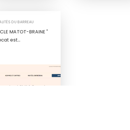
ALITÉS DU BARREAU
ICLE MATOT-BRAINE "
cat est...
«
1
2
3
4
»