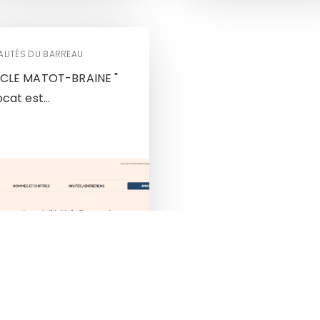
ALITÉS DU BARREAU
ICLE MATOT-BRAINE "
cat est...
«
1
2
3
4
»