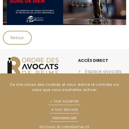
Retour
ACCÈS DIRECT
Espace avocats
Annuaire
Ce site utilise des cookies et vous donne le contrôle sur
LA
MAISON DE L'AVOCAT DE
ceux que vous souhaitez activer
REIMS
TOUT ACCEPTER
17 BIS PLACE DU CHAPITRE,
TOUT REFUSER
51100 REIMS
PERSONNALISER
VENIR
POLITIQUE DE CONFIDENTIALITÉ